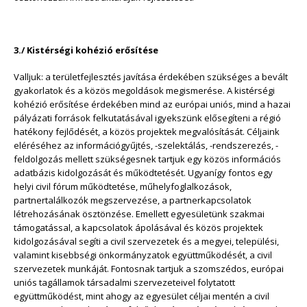
3./ Kistérségi kohézió erősítése
Valljuk: a területfejlesztés javítása érdekében szükséges a bevált
gyakorlatok és a közös megoldások megismerése. A kistérségi
kohézió erősítése érdekében mind az európai uniós, mind a hazai
pályázati források felkutatásával igyekszünk elősegíteni a régió
hatékony fejlődését, a közös projektek megvalósítását. Céljaink
eléréséhez az információgyűjtés, -szelektálás, -rendszerezés, -
feldolgozás mellett szükségesnek tartjuk egy közös információs
adatbázis kidolgozását és működtetését. Ugyanígy fontos egy
helyi civil fórum működtetése, műhelyfoglalkozások,
partnertalálkozók megszervezése, a partnerkapcsolatok
létrehozásának ösztönzése. Emellett egyesületünk szakmai
támogatással, a kapcsolatok ápolásával és közös projektek
kidolgozásával segíti a civil szervezetek és a megyei, települési,
valamint kisebbségi önkormányzatok együttműködését, a civil
szervezetek munkáját. Fontosnak tartjuk a szomszédos, európai
uniós tagállamok társadalmi szervezeteivel folytatott
együttműködést, mint ahogy az egyesület céljai mentén a civil