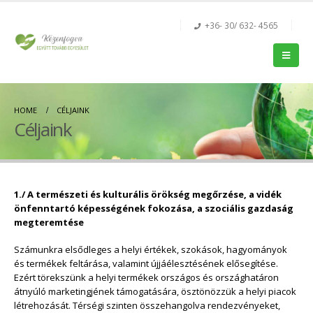
+36- 30/ 632- 4565
HOME
CÉLJAINK
Céljaink
1./ A természeti és kulturális örökség megőrzése, a vidék
önfenntartó képességének fokozása, a szociális gazdaság
megteremtése
Számunkra elsődleges a helyi értékek, szokások, hagyományok
és termékek feltárása, valamint újjáélesztésének elősegítése.
Ezért törekszünk a helyi termékek országos és országhatáron
átnyúló marketingjének támogatására, ösztönözzük a helyi piacok
létrehozását. Térségi szinten összehangolva rendezvényeket,