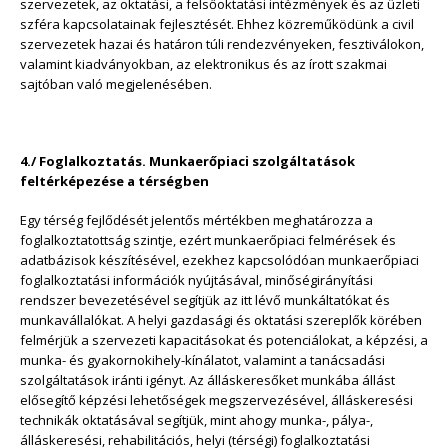
szervezetek, az oktatási, a felsőoktatási intézmények és az üzleti
szféra kapcsolatainak fejlesztését. Ehhez közreműködünk a civil
szervezetek hazai és határon túli rendezvényeken, fesztiválokon,
valamint kiadványokban, az elektronikus és az írott szakmai
sajtóban való megjelenésében.
4./ Foglalkoztatás. Munkaerőpiaci szolgáltatások
feltérképezése a térségben
Egy térség fejlődését jelentős mértékben meghatározza a
foglalkoztatottság szintje, ezért munkaerőpiaci felmérések és
adatbázisok készítésével, ezekhez kapcsolódóan munkaerőpiaci
foglalkoztatási információk nyújtásával, minőségirányítási
rendszer bevezetésével segítjük az itt lévő munkáltatókat és
munkavállalókat. A helyi gazdasági és oktatási szereplők körében
felmérjük a szervezeti kapacitásokat és potenciálokat, a képzési, a
munka- és gyakornokihely-kínálatot, valamint a tanácsadási
szolgáltatások iránti igényt. Az álláskeresőket munkába állást
elősegítő képzési lehetőségek megszervezésével, álláskeresési
technikák oktatásával segítjük, mint ahogy munka-, pálya-,
álláskeresési, rehabilitációs, helyi (térségi) foglalkoztatási