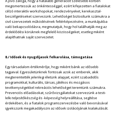
A jövő záloga, hogy a fiatalabb generációt szélesebb körben
megismertessük az önkéntességgel, ezért kifejezetten a fiatalokat
célzó interaktív workshopokat, rendezvényeket, kerekasztal-
beszélgetéseket szervezünk. Lehetőséget biztosítunk számukra a
civil szervezetek működésének feltérképezésére, a munkájukba
való bekapcsolódásra, megmutatjuk, hogy hol találhatják meg az
érdeklődési körüknek megfelelő közösségeket, esetleg miként
alapíthatnak saját szervezetet.
8./ Idősek és nyugdíjasok felkarolása, támogatása
Egy társadalom értékmérője, hogy miként bánik az idősebb
tagjaival. Egyesületünknek fontosak azok az emberek, akik
megteremtették jelenlegi életünk alapjait, ezért szabadidős
programokkal, kulturális, társas, játékos és mozgásos
tevékenységekkel rekreációs lehetőséget teremtünk számukra.
Prevenciós előadásokat, szűrővizsgálatokat szervezünk a testi-
lelki teljesítőkészség és -képesség helyreállítása, segítése
érdekében, és a fiatalok programszervezésbe való bevonásával
igyekszünk megakadályozni az idősek izolációjának kialakulását.