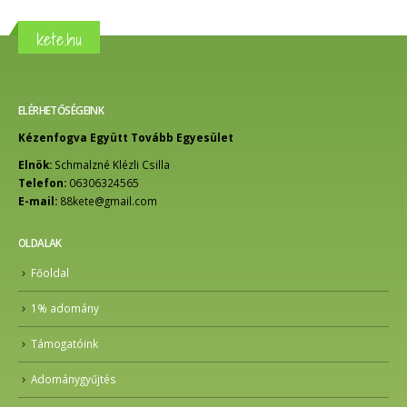
kete.hu
ELÉRHETŐSÉGEINK
Kézenfogva Együtt Tovább Egyesület
Elnök:
Schmalzné Klézli Csilla
Telefon:
06306324565
E-mail:
88kete@gmail.com
OLDALAK
Főoldal
1% adomány
Támogatóink
Adománygyűjtés