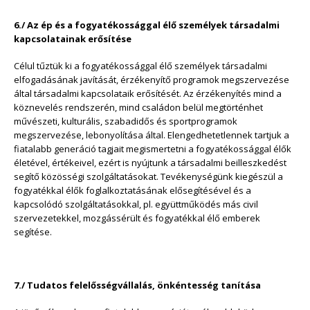
6./ Az ép és a fogyatékossággal élő személyek társadalmi
kapcsolatainak erősítése
Célul tűztük ki a fogyatékossággal élő személyek társadalmi
elfogadásának javítását, érzékenyítő programok megszervezése
által társadalmi kapcsolataik erősítését. Az érzékenyítés mind a
köznevelés rendszerén, mind családon belül megtörténhet
művészeti, kulturális, szabadidős és sportprogramok
megszervezése, lebonyolítása által. Elengedhetetlennek tartjuk a
fiatalabb generáció tagjait megismertetni a fogyatékossággal élők
életével, értékeivel, ezért is nyújtunk a társadalmi beilleszkedést
segítő közösségi szolgáltatásokat. Tevékenységünk kiegészül a
fogyatékkal élők foglalkoztatásának elősegítésével és a
kapcsolódó szolgáltatásokkal, pl. együttműködés más civil
szervezetekkel, mozgássérült és fogyatékkal élő emberek
segítése.
7./ Tudatos felelősségvállalás, önkéntesség tanítása