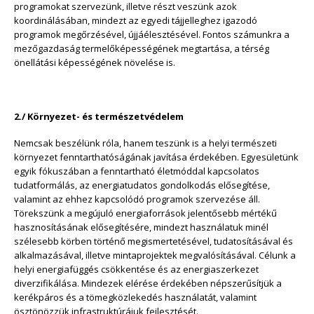
programokat szervezünk, illetve részt veszünk azok
koordinálásában, mindezt az egyedi tájjelleghez igazodó
programok megőrzésével, újjáélesztésével. Fontos számunkra a
mezőgazdaság termelőképességének megtartása, a térség
önellátási képességének növelése is.
2./ Környezet- és természetvédelem
Nemcsak beszélünk róla, hanem teszünk is a helyi természeti
környezet fenntarthatóságának javítása érdekében. Egyesületünk
egyik fókuszában a fenntartható életmóddal kapcsolatos
tudatformálás, az energiatudatos gondolkodás elősegítése,
valamint az ehhez kapcsolódó programok szervezése áll.
Törekszünk a megújuló energiaforrások jelentősebb mértékű
hasznosításának elősegítésére, mindezt használatuk minél
szélesebb körben történő megismertetésével, tudatosításával és
alkalmazásával, illetve mintaprojektek megvalósításával. Célunk a
helyi energiafüggés csökkentése és az energiaszerkezet
diverzifikálása. Mindezek elérése érdekében népszerűsítjük a
kerékpáros és a tömegközlekedés használatát, valamint
ösztönözzük infrastruktúrájuk fejlesztését.