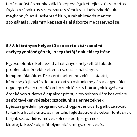
tanácsadást és munkavállalói képességeket fejlesztő csoportos
foglalkozásokat is szervezünk számukra. Elhelyezkedésüket
megkönnyíti az álláskereső klub, a rehabilitációs mentori
szolgáltatás, valamint képzési és állásbörze megszervezése.
5./ A hátrányos helyzetű csoportok társadalmi
esélyegyenlőségének, integrációjának elősegítése
Egyesületünk elkötelezett a hátrányos helyzetből fakadó
problémák mérséklésében, a szociális hátrányok
kompenzálásában. Ezek érdekében nevelési, oktatási,
képességfejlesztési feladatokat valósítunk meg és az egyesület
tagtelepülésein tanodákat hozunk létre. A hátrányok legyőzése
érdekében tudatos életpályaépítést, a továbbtanulást közvetlenül
segítő tevékenységeket biztosítunk az érintetteknek.
Egészségvédelmi programokat, drogprevenciós foglalkozásokat
tartunk a fiataloknak, és mentális fejlődésük érdekében fontosnak
tartjuk szabadidős, művészeti és sportprogramok,
klubfoglalkozások, műhelymunkák megszervezését.